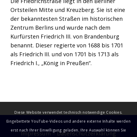
Die Friedrichstraße liegt in den Berliner
Ortsteilen Mitte und Kreuzberg. Sie ist eine
der bekanntesten Straßen im historischen
Zentrum Berlins und wurde nach dem
Kurfürsten Friedrich III. von Brandenburg
benannt. Dieser regierte von 1688 bis 1701
als Friedrich III. und von 1701 bis 1713 als
Friedrich I., „König in Preußen“.
Diese Website verwendet technisch notwendige Cookies.
Eingebettete YouTube-Videos und andere externe Inhalte werden
erst nach Ihrer Einwilligung geladen. Ihre Auswahl können Sie
Impressum
–
Datenschutzerklärung